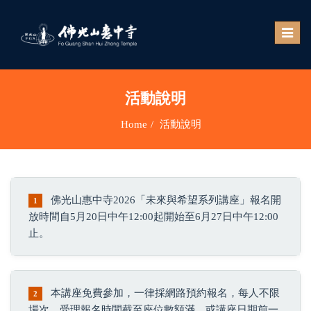
Toggle
naviga
活動說明
Home
活動說明
佛光山惠中寺2026「未來與希望系列講座」報名開
1
放時間自5月20日中午12:00起開始至6月27日中午12:00
止。
本講座免費參加，一律採網路預約報名，每人不限
2
場次。受理報名時間截至座位數額滿，或講座日期前一