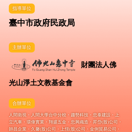
指導單位
臺中市政府民政局
主辦單位
財團法人佛
光山淨土文教基金會
合辦單位
人間衛視・人間大學台中分校・趨勢科技・忠泰建設・上
立汽車・環偉實業・翔盛五金・忠興織造・昇岱(股)公司・
帥昌企業・久馨(股)公司・上恆(股)公司・金例貿易公司・