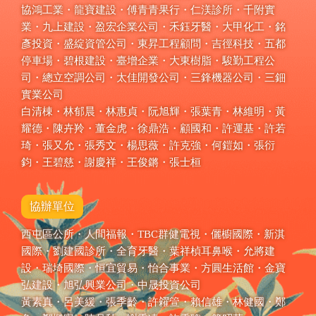
協鴻工業・龍寶建設・傅青青果行・仁渼診所・千附實
業・九上建設・盈宏企業公司・禾鈺牙醫・大甲化工・銘
彥投資・盛綻資管公司・東昇工程顧問・吉徑科技・五都
停車場・碧根建設・臺增企業・大東樹脂・駿勤工程公
司・總立空調公司・太佳開發公司・三鋒機器公司・三鈿
實業公司
白清棟・林郁晨・林惠貞・阮旭輝・張葉青・林維明・黃
耀德・陳卉羚・董金虎・徐鼎浩・顧國和・許運基・許若
琦・張又允・張秀文・楊思薇・許克強・何鎧如・張衍
鈞・王碧慈・謝慶祥・王俊鏘・張士桓
協辦單位
西屯區公所・人間福報・TBC群健電視・儷櫥國際・新淇
國際・劉建國診所・全育牙醫・葉祥楨耳鼻喉・允將建
設・瑞埼國際・恒宜貿易・怡合事業・方圓生活館・金寶
弘建設・旭弘興業公司・中晟投資公司
黃素真・呂美緩・張季齡・許糴箮・賴信雄・林健國・鄭