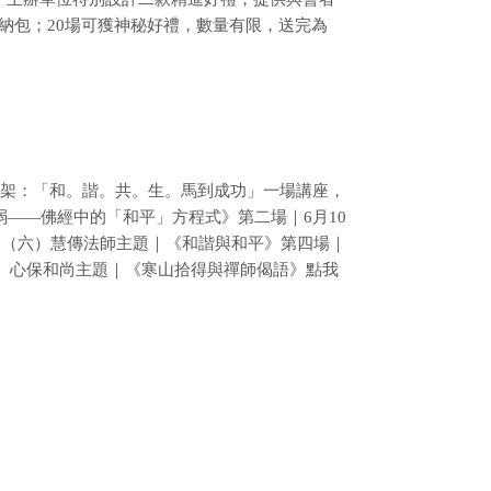
收納包；20場可獲神秘好禮，數量有限，送完為
機架：「和。諧。共。生。馬到成功」一場講座，
——佛經中的「和平」方程式》第二場｜6月10
3日（六）慧傳法師主題｜《和諧與和平》第四場｜
六）心保和尚主題｜《寒山拾得與禪師偈語》點我