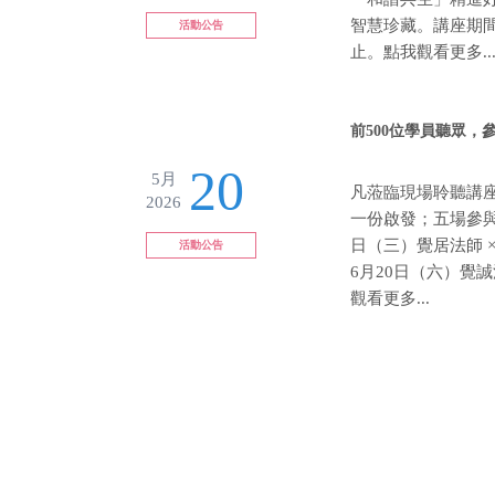
智慧珍藏。講座期間
活動公告
止。點我觀看更多..
前500位學員聽眾，
20
5月
凡蒞臨現場聆聽講
2026
一份啟發；五場參與
日（三）覺居法師 
活動公告
6月20日（六）覺
觀看更多...