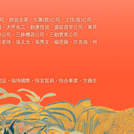
・帥昌企業・久馨(股)公司・上恆(股)公司・
醫・大甲化工・銘彥投資・盛綻資管公司・東昇
發公司・三鋒機器公司・三鈿實業公司
許若琦・張又允・張秀文・楊思薇・許克強・何
建設・瑞埼國際・恒宜貿易・怡合事業・方圓生