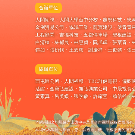
合辦單位
人間衛視・人間大學台中分校・趨勢科技・忠泰
金例貿易公司・協鴻工業・龍寶建設・傅青青
工程顧問・吉徑科技・五都停車場・碧根建設
白清棟・林郁晨・林惠貞・阮旭輝・張葉青・
鎧如・張衍鈞・王碧慈・謝慶祥・王俊鏘・張
協辦單位
西屯區公所・人間福報・TBC群健電視・儷
活館・金寶弘建設・旭弘興業公司・中晟投資
黃素真・呂美緩・張季齡・許糴箮・賴信雄・
本網站圖文均屬佛光山惠中寺及其合作團體或各媒體所有
本網站為響應式網頁，您可以透過手機、平板友善的瀏