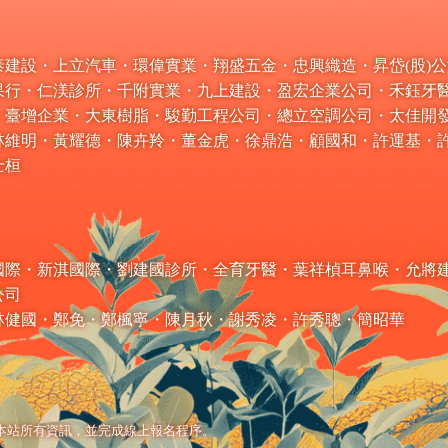
建設・上立汽車・環偉實業・翔盛五金・忠興織造・昇岱(股)公司
果行・仁渼診所・千附實業・九上建設・盈宏企業公司・禾鈺牙
・臺增企業・大東樹脂・駿勤工程公司・總立空調公司・太佳開
林維明・黃耀德・陳卉羚・董金虎・徐鼎浩・顧國和・許運基・
士桓
櫥國際・新淇國際・劉建國診所・全育牙醫・葉祥楨耳鼻喉・允將
公司
林健國・鄭免・鄭楓寧・陳月
秋
・謝秀凌・許秀聰・簡昭華
。
覽本站所有資訊，並完成線上報名程序。