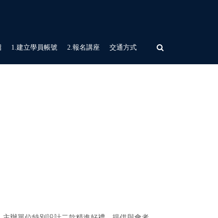
紹
1.建立學員帳號
2.報名講座
交通方式
，主辦單位特別設計二款精進好禮，提供與會者